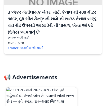
3 એકર ખેતીલાયક ખેતર, મોટી કેનાલ થી 400 મીટર
અંદર, દૂધ સીત કેન્દ્ર ની સામે ની સાઇડ કેનાલ બાજુ,
વાવ રોડ ઉપરથી આશા ડેરી ની પાસળ, ખેતર આંકડે
(ઉધડ) આપવાનું છે
રૂબરૂ નક્કી થશે
થરાદ, થરાદ
Owner: જગદીશ એ માળી
📢 Advertisements