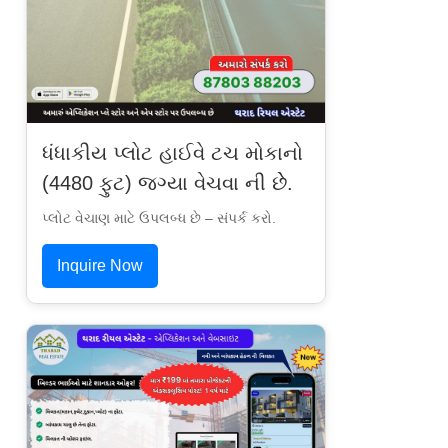
ધંધાકીય પ્લોટ હાઈવે ટચ મોકાનો
(4480 ફુટ) જગ્યા વેચવા ની છેે.
પ્લોટ વેચાણ માટે ઉપલબ્ધ છે – સંપર્ક કરો.
Inquire Now