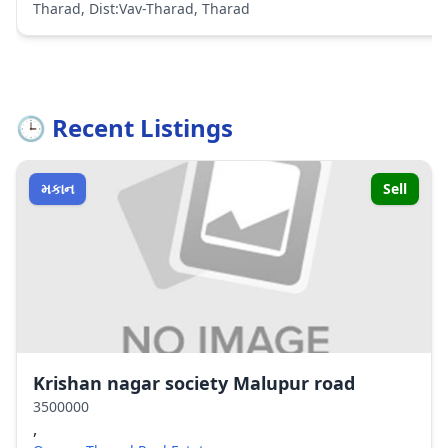
Tharad, Dist:Vav-Tharad, Tharad
🕒 Recent Listings
મકાન
Sell
Krishan nagar society Malupur road
3500000
,