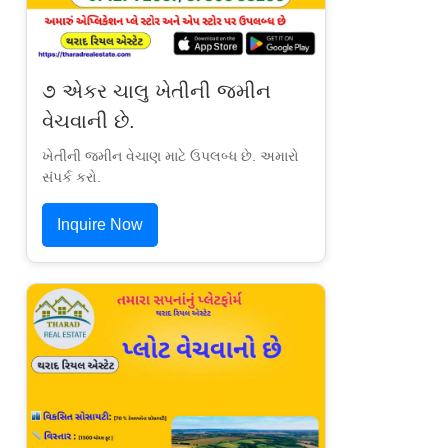
૭ એકર ચાલુ ખેતીની જમીન
વેચવાની છે.
ખેતીની જમીન વેચાણ માટે ઉપલબ્ધ છે. અમારો
સંપર્ક કરો.
Inquire Now