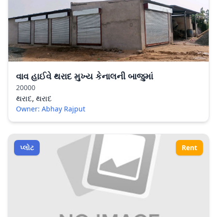
વાવ હાઈવે થરાદ મુખ્ય કેનાલની બાજુમાં
20000
થરાદ, થરાદ
Owner: Abhay Rajput
પ્લોટ
Rent