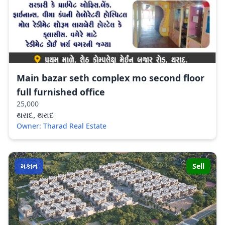
Main bazar seth complex mo second floor
full furnished office
25,000
થરાદ, થરાદ
Owner: Tharad Real Estate
મકાન
Sell