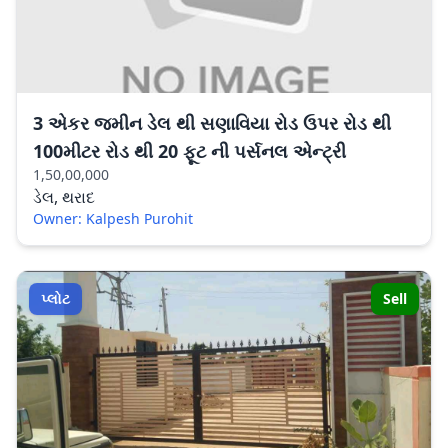
3 એકર જમીન ડેલ થી સણાવિયા રોડ ઉપર રોડ થી
100મીટર રોડ થી 20 ફૂટ ની પર્સનલ એન્ટ્રી
1,50,00,000
ડેલ, થરાદ
Owner: Kalpesh Purohit
પ્લોટ
Sell