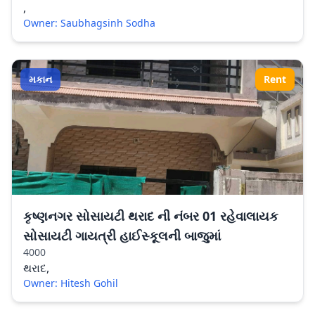
,
Owner: Saubhagsinh Sodha
મકાન
Rent
કૃષ્ણનગર સોસાયટી થરાદ ની નંબર 01 રહેવાલાયક
સોસાયટી ગાયત્રી હાઈસ્કૂલની બાજુમાં
4000
થરાદ,
Owner: Hitesh Gohil