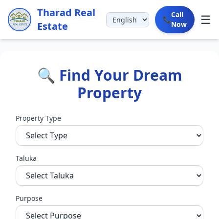
Tharad Real
Call
☰
📞
Estate
Now
🔍 Find Your Dream
Property
Property Type
Taluka
Purpose