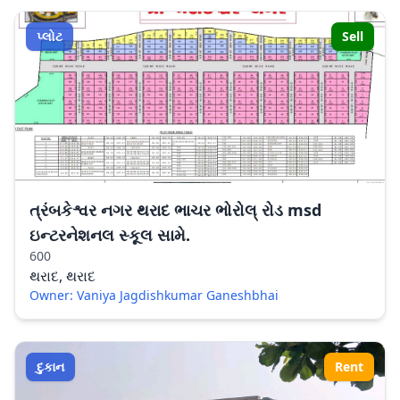
પ્લોટ
Sell
ત્રંબકેશ્વર નગર થરાદ ભાચર ભોરોલ્ રોડ msd
ઇન્ટરનેશનલ સ્કૂલ સામે.
600
થરાદ, થરાદ
Owner: Vaniya Jagdishkumar Ganeshbhai
દુકાન
Rent