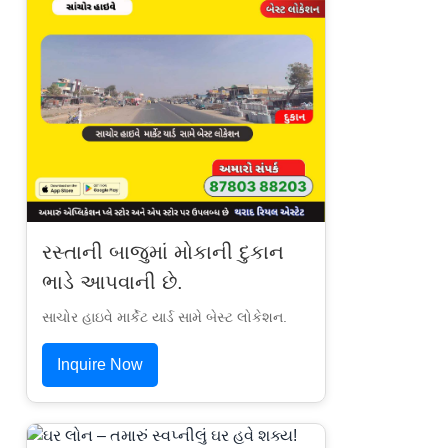
રસ્તાની બાજુમાં મોકાની દુકાન
ભાડે આપવાની છે.
સાચોર હાઇવે માર્કેટ યાર્ડ સામે બેસ્ટ લોકેશન.
Inquire Now