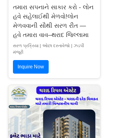
તમારા સપનાને સાકાર કરો - લોન
હવે સહેલાઈથી મેળવો!લોન
મેળવવાની સૌથી સરળ રીત —
હવે તમારા વાવ–થરાદ જિલ્લામા
સરળ પ્રક્રિયા | ઓછા દસ્તાવેજો | ઝડપી
મંજૂરી
Inquire Now