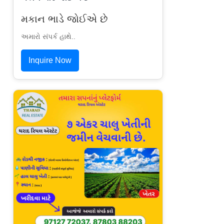
મકાન ભાડે જોઈએ છે
અમારો સંપર્ક હાથે..
Inquire Now