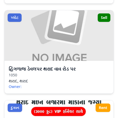
પ્લોટ
Sell
હિંગળાજ ડેવલપર થરાદ વાવ રોડ પર
1050
થરાદ, થરાદ
Owner:
દુકાન
Rent