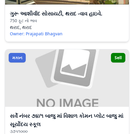
ગુરૂ આશીર્વાદ સોસાયટી, થરાદ -વાવ હાઇવે.
750 ફૂટ નો ભાવ
થરાદ, થરાદ
Owner: Prajapati Bhagvan
મકાન
Sell
સર્વે નંબર ૭૪/૧ બાજુ માં વિશાળ કોમન પ્લોટ બાજુ માં
સૂર્યોદય સ્કૂલ
૩૭૫૧૦૦૦