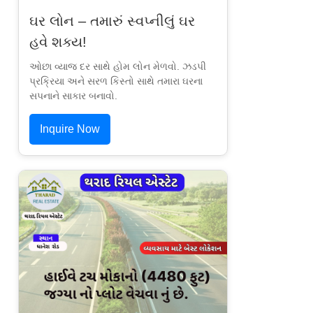
ઘર લોન – તમારું સ્વપ્નીલું ઘર
હવે શક્ય!
ઓછા વ્યાજ દર સાથે હોમ લોન મેળવો. ઝડપી
પ્રક્રિયા અને સરળ કિસ્તો સાથે તમારા ઘરના
સપનાને સાકાર બનાવો.
Inquire Now