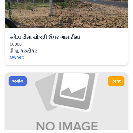
સ્પેડા ઢીમા ચોકડી ઉપર ગામ ઢીમા
60000
ઢીમા, ધરણીધર
Owner:
જમીન
Rent