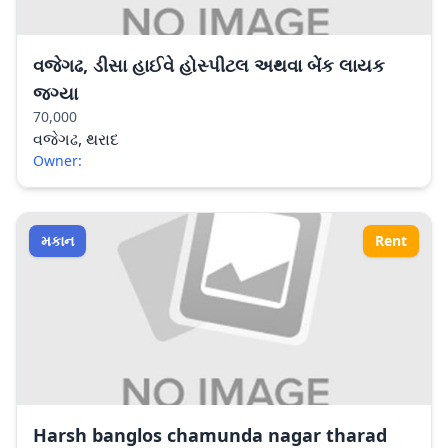
વજેગઢ, ડીસા હાઈવે હોસ્પીટલ અથવા બેંક લાયક
જગ્યા
70,000
વજેગઢ, થરાદ
Owner:
મકાન
Rent
Harsh banglos chamunda nagar tharad