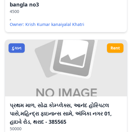
bangla no3
4500
,
Owner: Krish Kumar kanaiyalal Khatri
દુકાન
Rent
પ્રથમ માળ, સોઢા કોમ્પ્લેક્સ, આનંદ હોસ્પિટલ
પાસે,મહિન્દ્રા ફાઇનાન્સ સામે, અંબિકા નગર 01,
હાઇવે રોડ, થરાદ - 385565
50000