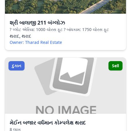
શ્રી બાલાજી 211 બંગ્લોઝ
? પ્લોટ એરિયા: 1000 ચોરસ ફૂટ ? બાંધકામ: 1750 ચોરસ ફૂટ
થરાદ, થરાદ
Owner: Tharad Real Estate
દુકાન
Sell
મેઈન બજાર વર્ધમાન કોમ્પલેક્ષ થરાદ
8 લાખ