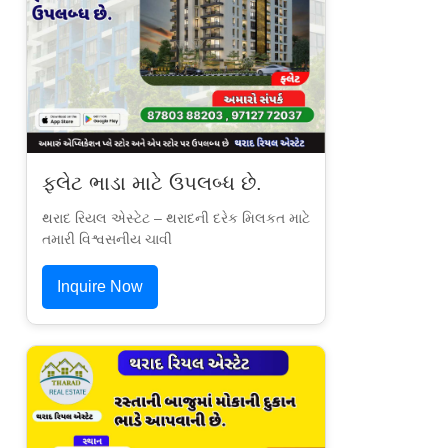
ફ્લેટ ભાડા માટે ઉપલબ્ધ છે.
થરાદ રિયલ એસ્ટેટ – થરાદની દરેક મિલકત માટે
તમારી વિશ્વસનીય ચાવી
Inquire Now