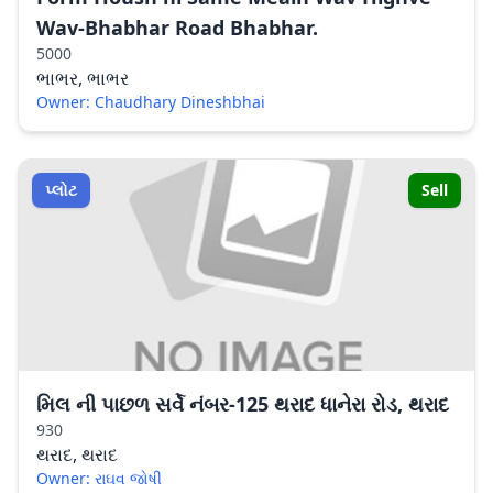
Wav-Bhabhar Road Bhabhar.
5000
ભાભર, ભાભર
Owner: Chaudhary Dineshbhai
પ્લોટ
Sell
મિલ ની પાછળ સર્વે નંબર-125 થરાદ ધાનેરા રોડ, થરાદ
930
થરાદ, થરાદ
Owner: રાઘવ જોષી