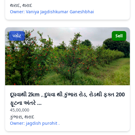
થરાદ, થરાદ
Owner: Vaniya Jagdishkumar Ganeshbhai
પ્લોટ
Sell
દૂધવાથી 2km , દુધવા થી કુંભારા રોડ, રોડથી ફક્ત 200
ફૂટના અંતરે ...
45,00,000
કુંભારા, થરાદ
Owner: jagdish purohit .