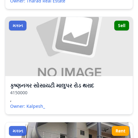
Owner: Tharad Real Estate
મકાન
Sell
કૃષ્ણનગર સોસાયટી માલુપર રોડ થરાદ
4150000
,
Owner: Kalpesh_
મકાન
Rent