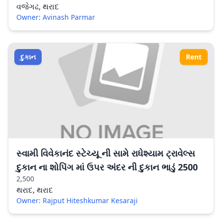
વજેગઢ, થરાદ
Owner: Avinash Parmar
દુકાન
Rent
સ્વામી વિવેકાનંદ સ્ટેચ્યૂ ની સામે રાધેશ્યામ ટ્રાવેલ્સ
દુકાન ના શોપિંગ માં ઉપર અંદર ની દુકાન ભાડું 2500
2,500
થરાદ, થરાદ
Owner: Rajput Hiteshkumar Kesaraji