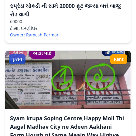
સ્પ્રેડા ચોકડી ની સામે 20000 ફૂટ જગ્યા બન્ને બાજુ
રોડ વાળી
60000
ઢીમા, ધરણીધર
Owner: Ramesh Parmar
દુકાન
Rent
Syam krupa Soping Centre,Happy Moll Thi
Aagal Madhav City ne Adeen Aakhani
Form Housh ni Same Meain Wav Highve