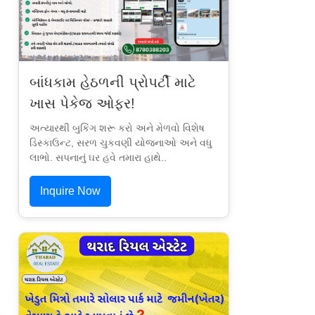
બાંધકામ હેઠળની પ્રોપર્ટી માટે
ખાસ પેકેજ ઓફર!
અત્યારથી બુકિંગ શરૂ કરો અને મેળવો વિશેષ
ડિસ્કાઉન્ટ, સરળ ચુકવણી યોજનાઓ અને વધુ
લાભો. સપનાનું ઘર હવે તમારા હાથે..
Inquire Now