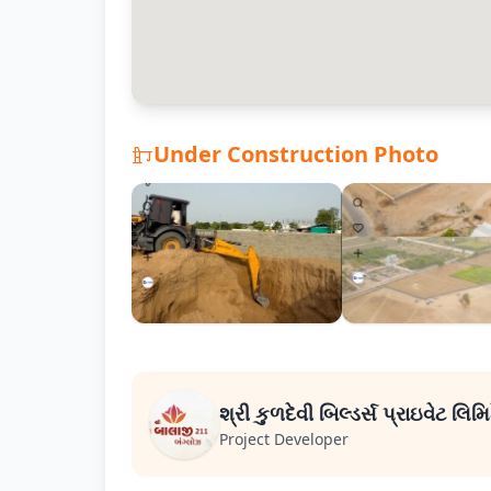
Under Construction Photo
શ્રી કુળદેવી બિલ્ડર્સ પ્રાઇવેટ લિમિ
Project Developer