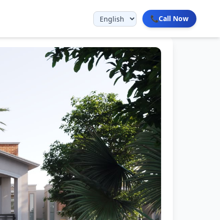
📞
Call Now