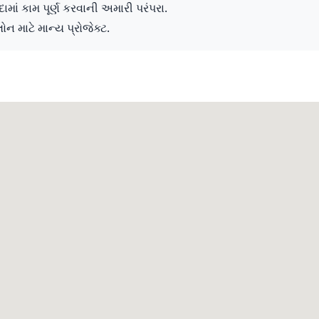
ામાં કામ પૂર્ણ કરવાની અમારી પરંપરા.
લોન માટે માન્ય પ્રોજેક્ટ.