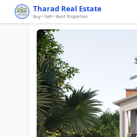
Tharad Real Estate
Buy • Sell • Rent Properties