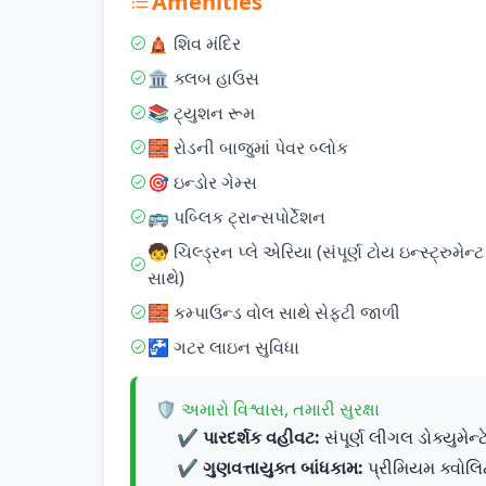
Amenities
🛕 શિવ મંદિર
🏛️ ક્લબ હાઉસ
📚 ટ્યુશન રૂમ
🧱 રોડની બાજુમાં પેવર બ્લોક
🎯 ઇન્ડોર ગેમ્સ
🚌 પબ્લિક ટ્રાન્સપોર્ટેશન
🧒 ચિલ્ડ્રન પ્લે એરિયા (સંપૂર્ણ ટોય ઇન્સ્ટ્રુમેન્ટ
સાથે)
🧱 કમ્પાઉન્ડ વોલ સાથે સેફ્ટી જાળી
🚰 ગટર લાઇન સુવિધા
🛡️ અમારો વિશ્વાસ, તમારી સુરક્ષા
✔️
પારદર્શક વહીવટ:
સંપૂર્ણ લીગલ ડોક્યુમેન
✔️
ગુણવત્તાયુક્ત બાંધકામ:
પ્રીમિયમ ક્વોલિ