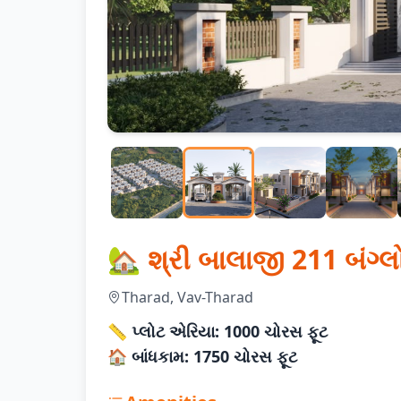
🏡 શ્રી બાલાજી 211 બંગ્
Tharad, Vav-Tharad
📏 પ્લોટ એરિયા: 1000 ચોરસ ફૂટ
🏠 બાંધકામ: 1750 ચોરસ ફૂટ