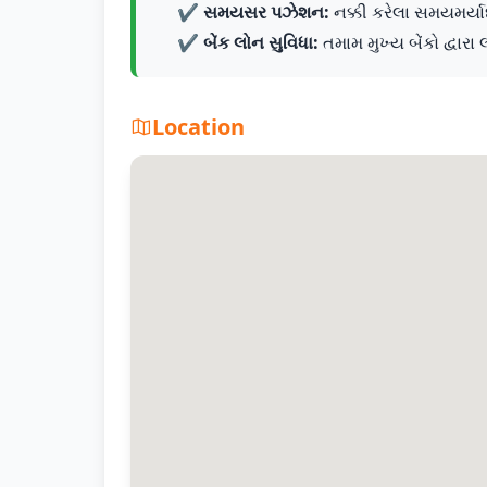
✔️
સમયસર પઝેશન:
નક્કી કરેલા સમયમર્યાદ
✔️
બેંક લોન સુવિધા:
તમામ મુખ્ય બેંકો દ્વારા 
Location