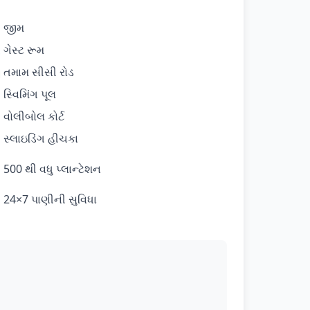
‍♂️ જીમ
 ગેસ્ટ રૂમ
️ તમામ સીસી રોડ
♂️ સ્વિમિંગ પૂલ
 વોલીબોલ કોર્ટ
 સ્લાઇડિંગ હીચકા
 500 થી વધુ પ્લાન્ટેશન
 24×7 પાણીની સુવિધા