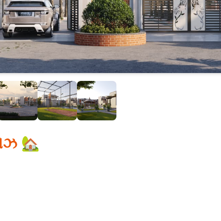
લોઝ 🏡