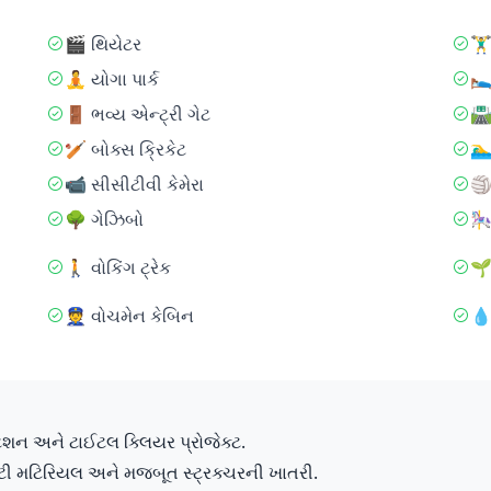
🎬 થિયેટર
🏋️
🧘 યોગા પાર્ક
🛌
🚪 ભવ્ય એન્ટ્રી ગેટ
🛣
🏏 બોક્સ ક્રિકેટ
🏊‍
📹 સીસીટીવી કેમેરા
🏐
🌳 ગેઝિબો
🎠
🚶 વોકિંગ ટ્રેક
🌱
👮 વોચમેન કેબિન
💧
્ટેશન અને ટાઈટલ ક્લિયર પ્રોજેક્ટ.
ટી મટિરિયલ અને મજબૂત સ્ટ્રક્ચરની ખાતરી.