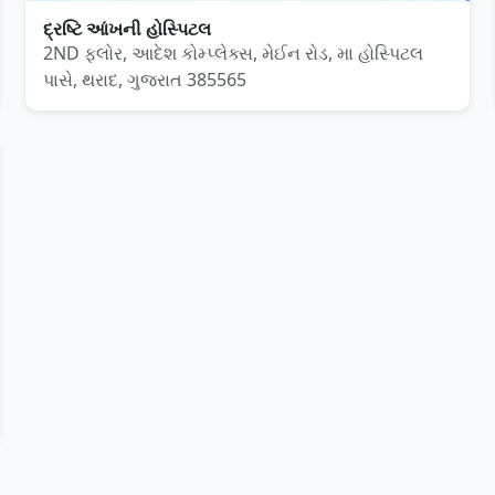
દ્રષ્ટિ આંખની હોસ્પિટલ
2ND ફ્લોર, આદેશ કોમ્પ્લેક્સ, મેઈન રોડ, મા હોસ્પિટલ
પાસે, થરાદ, ગુજરાત 385565