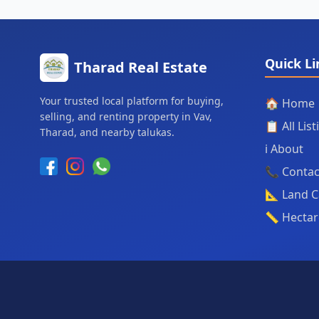
Quick Li
Tharad Real Estate
Your trusted local platform for buying,
🏠 Home
selling, and renting property in Vav,
📋 All Lis
Tharad, and nearby talukas.
ℹ️ About
📞 Contac
📐 Land C
📏 Hectar