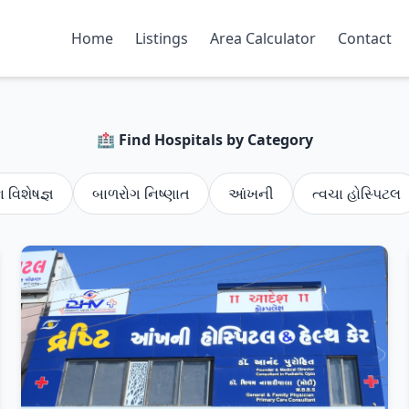
Home
Listings
Area Calculator
Contact
🏥 Find Hospitals by Category
 વિશેષજ્ઞ
બાળરોગ નિષ્ણાત
આંખની
ત્વચા હોસ્પિટલ