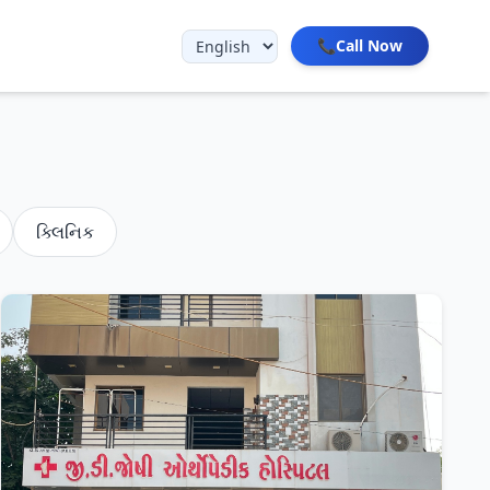
📞
Call Now
ક્લિનિક