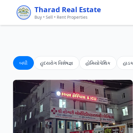
Tharad Real Estate
Buy • Sell • Rent Properties
બધી
હૃદયરોગ વિશેષજ્ઞ
હોમિયોપેથિક
હાડકા