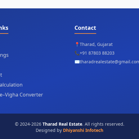
nks
Contact
📍
Tharad, Gujarat
📞
+91 87803 88203
tings
✉️
tharadrealestate@gmail.co
t
alculation
e–Vigha Converter
© 2024-2026
Tharad Real Estate
. All rights reserved.
Designed by
Dhiyanshi Infotech