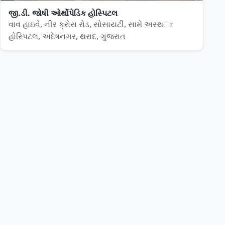
જી.ડી. જોષી ઓર્થોપેડિક હોસ્પિટલ
વાવ હાઇવે, નીર ક્રોસ રોડ, સોસાયટી, સામે અસ્થா
હોસ્પિટલ, અદેષનગર, થરાદ, ગુજરાત