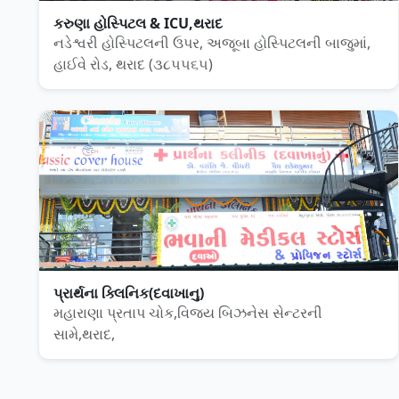
કરુણા હોસ્પિટલ & ICU,થરાદ
નડેશ્વરી હોસ્પિટલની ઉપર, અજૂબા હોસ્પિટલની બાજુમાં,
હાઈવે રોડ, થરાદ (૩૮૫૫૬૫)
પ્રાર્થના ક્લિનિક(દવાખાનુ)
મહારાણા પ્રતાપ ચોક,વિજય બિઝનેસ સેન્ટરની
સામે,થરાદ,